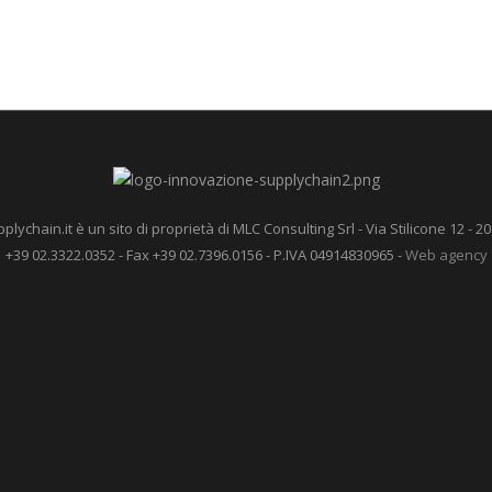
ychain.it è un sito di proprietà di MLC Consulting Srl - Via Stilicone 12 - 20
+39 02.3322.0352 - Fax +39 02.7396.0156 - P.IVA 04914830965 -
Web agency