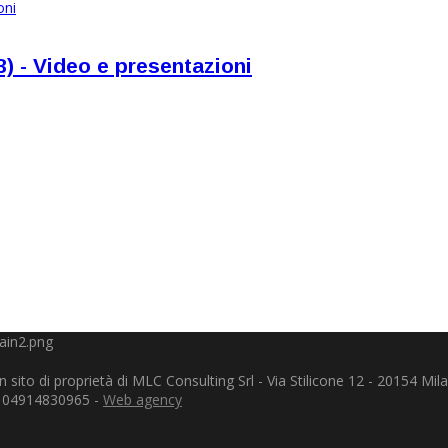
3) - Video e presentazioni
 sito di proprietà di MLC Consulting Srl - Via Stilicone 12 - 20154 Mil
A 04914830965 -
Web agency