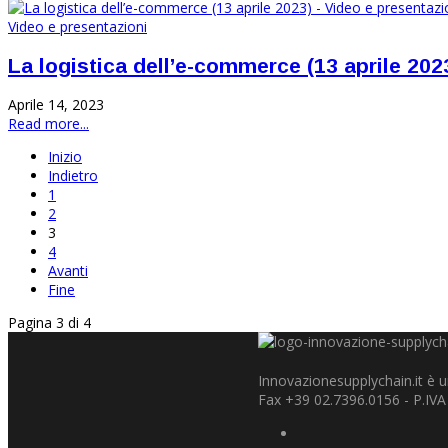
Video e presentazioni
La logistica dell’e-commerce (13 aprile 202
Aprile 14, 2023
Read more...
Inizio
Indietro
1
2
3
4
Avanti
Fine
Pagina 3 di 4
Innovazionesupplychain.it è un
Fax +39 02.7396.0156 - P.IV