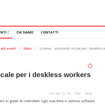
NTI
CHI SIAMO
CONTATTI
 atti eventi
Video
Screevo - assistente vocale per i deskless 
cale per i deskless workers
font size
Print
Email
ers in grado di controllare ogni macchina o sistema software