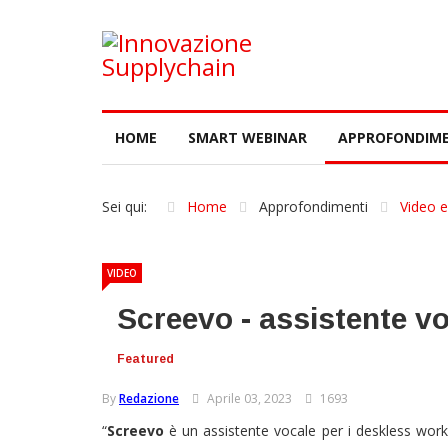
HOME
SMART WEBINAR
APPROFONDIME
Sei qui:
Home
Approfondimenti
Video e
VIDEO
Screevo - assistente vo
Featured
By
Redazione
Aprile 03, 2023
1693
“
Screevo
è un assistente vocale per i deskless work