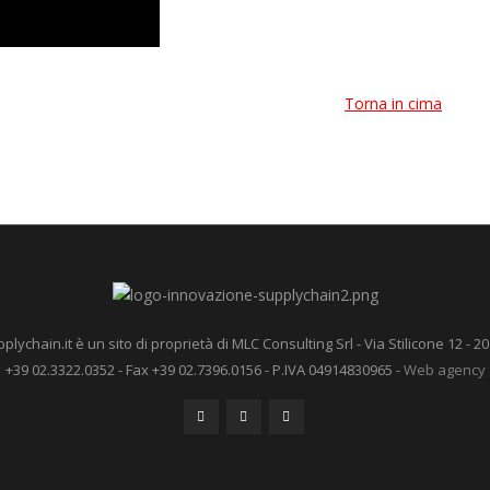
Torna in cima
ychain.it è un sito di proprietà di MLC Consulting Srl - Via Stilicone 12 - 20
+39 02.3322.0352 - Fax +39 02.7396.0156 - P.IVA 04914830965 -
Web agency