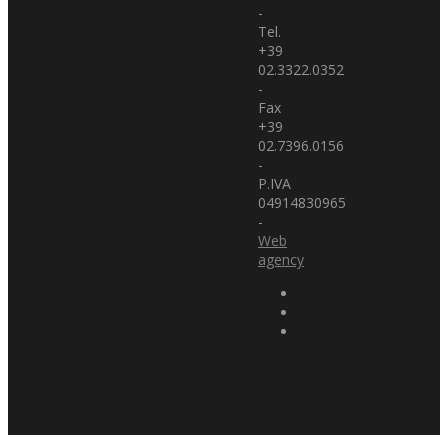
-
Tel.
+39
02.3322.0352
-
Fax
+39
02.7396.0156
-
P.IVA
04914830965
-
Web
agency