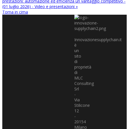
prestazioni: automazione ed efficienza un vantaggio competitivo -
(01 luglio 2026) - Video e presentazioni »
Torna in cima
Innovazionesupplychain.it
è
un
sito
di
proprietà
di
MLC
Consulting
Srl
-
Via
Stilicone
12
-
20154
Milano