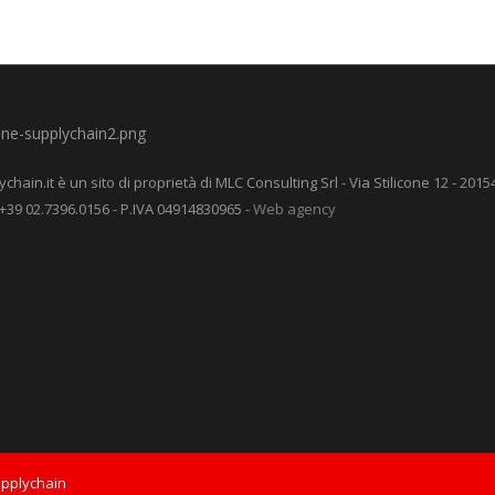
ain.it è un sito di proprietà di MLC Consulting Srl - Via Stilicone 12 - 20154
 +39 02.7396.0156 - P.IVA 04914830965 -
Web agency
upplychain