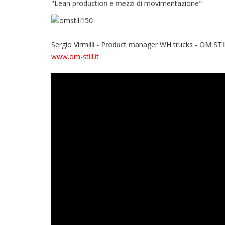
"Lean production e mezzi di movimentazione"
Sergio Virmilli - Product manager WH trucks - OM ST
www.om-still.it