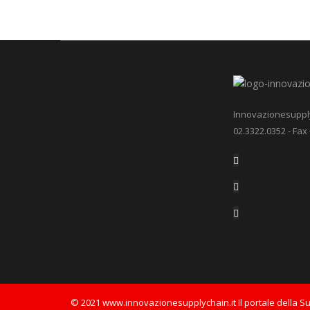
Innovazionesupplych
02.3322.0352 - Fax
© 2021 www.innovazionesupplychain.it Il portale della S