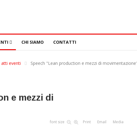
NTI
CHI SIAMO
CONTATTI
 atti eventi
Speech "Lean production e mezzi di movimentazione
n e mezzi di
font size
Print
Email
Media