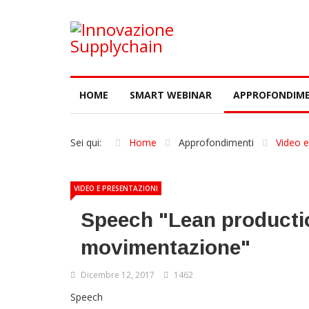
HOME
SMART WEBINAR
APPROFONDIME
Sei qui:
Home
Approfondimenti
Video e
VIDEO E PRESENTAZIONI
Speech "Lean productio
movimentazione"
Dicembre 12, 2017
1462
Speech