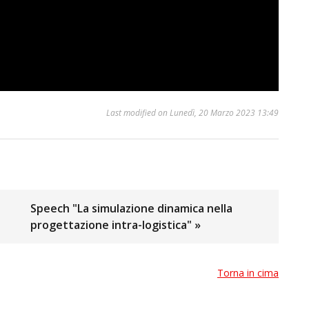
Last modified on Lunedì, 20 Marzo 2023 13:49
Speech "La simulazione dinamica nella
progettazione intra-logistica" »
Torna in cima