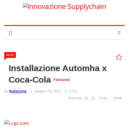
VIDEO
Installazione Automha x
Coca-Cola
Featured
By
Redazione
Giugno 14, 2023
1721
font size
Print
Email