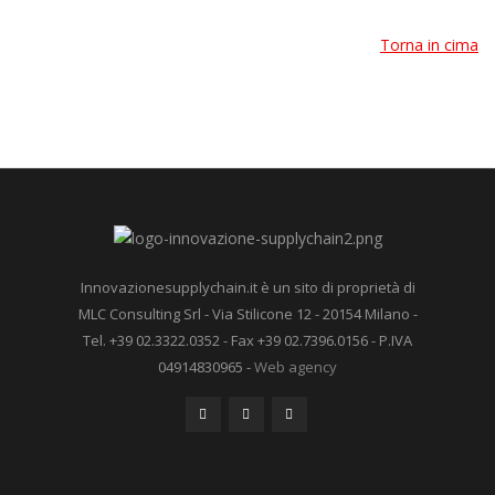
Torna in cima
Innovazionesupplychain.it è un sito di proprietà di
MLC Consulting Srl - Via Stilicone 12 - 20154 Milano -
Tel. +39 02.3322.0352 - Fax +39 02.7396.0156 - P.IVA
04914830965 -
Web agency