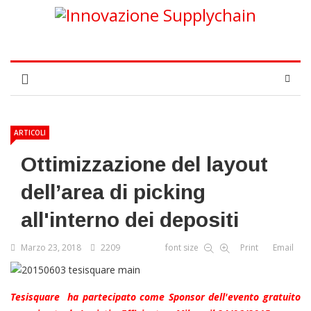
ARTICOLI
Ottimizzazione del layout
dell’area di picking
all'interno dei depositi
Marzo 23, 2018
2209
font size
Print
Email
Tesisquare
ha partecipato come Sponsor dell'
evento gratuito