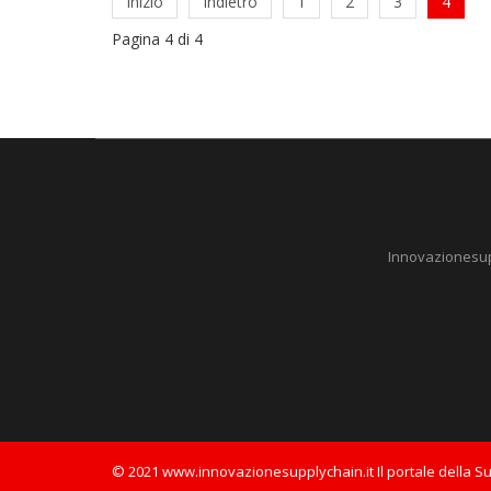
Inizio
Indietro
1
2
3
4
Pagina 4 di 4
Innovazionesuppl
© 2021 www.innovazionesupplychain.it Il portale della S