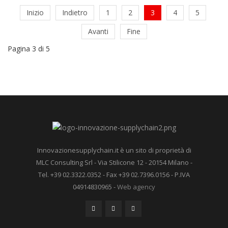
Inizio
Indietro
1
2
3
4
5
Avanti
Fine
Pagina 3 di 5
Innovazionesupplychain.it è un sito di proprietà di
MLC Consulting Srl - Via Stilicone 12 - 20154 Milano -
Tel. +39 02.3322.0352 - Fax +39 02.7396.0156 - P.IVA
04914830965 -
Web agency