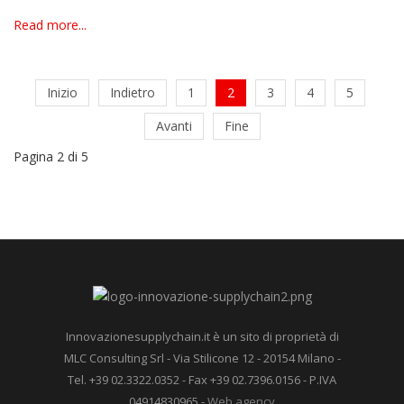
Read more...
Inizio
Indietro
1
2
3
4
5
Avanti
Fine
Pagina 2 di 5
Innovazionesupplychain.it è un sito di proprietà di
MLC Consulting Srl - Via Stilicone 12 - 20154 Milano -
Tel. +39 02.3322.0352 - Fax +39 02.7396.0156 - P.IVA
04914830965 -
Web agency