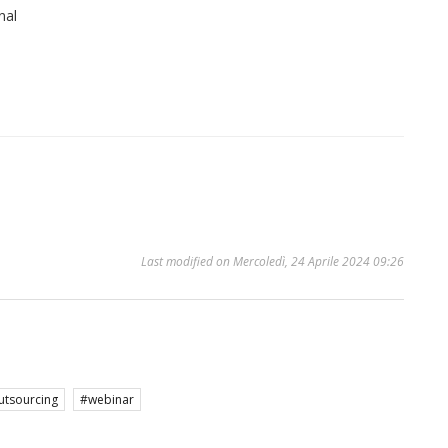
nal
Last modified on Mercoledì, 24 Aprile 2024 09:26
utsourcing
webinar