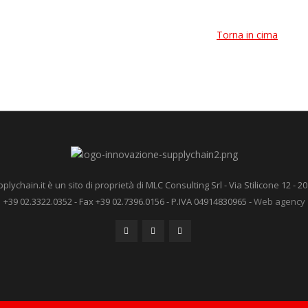
Torna in cima
ychain.it è un sito di proprietà di MLC Consulting Srl - Via Stilicone 12 - 20
+39 02.3322.0352 - Fax +39 02.7396.0156 - P.IVA 04914830965 -
Web agency