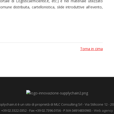
tale di Logisticaefficiente.it, etc.) e nel materiale utilizzato
ne distribuita, cartellonistica, slide introduttive all'evento,
Torna in cima
ychain.it è un sito di proprietà di MLC Consulting Srl - Via Stilicone 12 - 20
+39 02.3322.0352 - Fax +39 02.7396.0156 - P.IVA 04914830965 -
Web agency