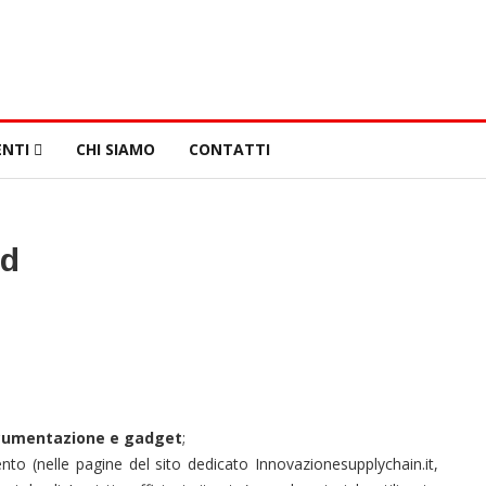
NTI
CHI SIAMO
CONTATTI
ld
cumentazione e gadget
;
ento (nelle pagine del sito dedicato Innovazionesupplychain.it,