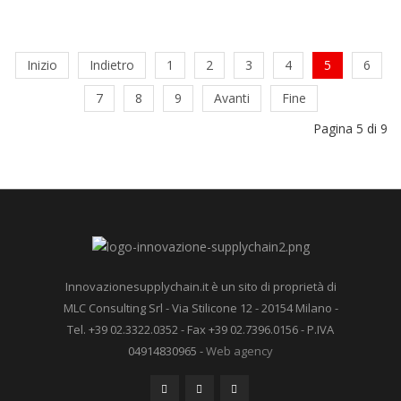
Inizio
Indietro
1
2
3
4
5
6
7
8
9
Avanti
Fine
Pagina 5 di 9
Innovazionesupplychain.it è un sito di proprietà di
MLC Consulting Srl - Via Stilicone 12 - 20154 Milano -
Tel. +39 02.3322.0352 - Fax +39 02.7396.0156 - P.IVA
04914830965 -
Web agency