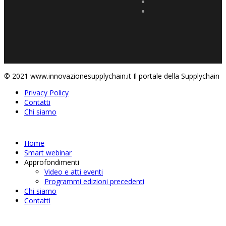
© 2021 www.innovazionesupplychain.it Il portale della Supplychain
Privacy Policy
Contatti
Chi siamo
Home
Smart webinar
Approfondimenti
Video e atti eventi
Programmi edizioni precedenti
Chi siamo
Contatti