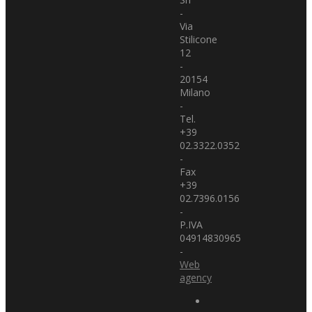
-
Via
Stilicone
12
-
20154
Milano
-
Tel.
+39
02.3322.0352
-
Fax
+39
02.7396.0156
-
P.IVA
04914830965
-
Web
agency