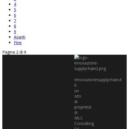
4
5
6
7
8
9
Avanti
Fine
Pagina 2 di 9
Innovazionesupplychain.it
è
un
sito
di
proprietà
di
MLC
Consulting
Srl