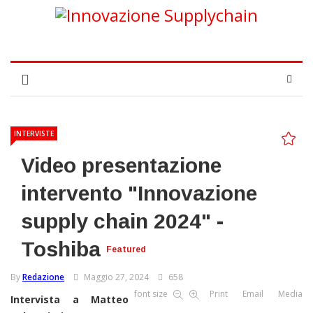
INTERVISTE
Video presentazione
intervento "Innovazione
supply chain 2024" -
Toshiba
Featured
By
Redazione
Maggio 27, 2024
658
font size
Print
Email
Media
Intervista a Matteo