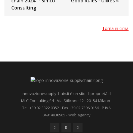
chain 2024" - Simco
Good Rules - Ulixes »
Consulting
Torna in cima
Innovazionesupplychain.it è un sito di proprietà di
MLC Consulting Srl - Via Stilicone 12 - 20154 Milano -
Tel. +39 02.3322.0352 - Fax +39 02.7396.0156 - P.IVA
04914830965 -
Web agency