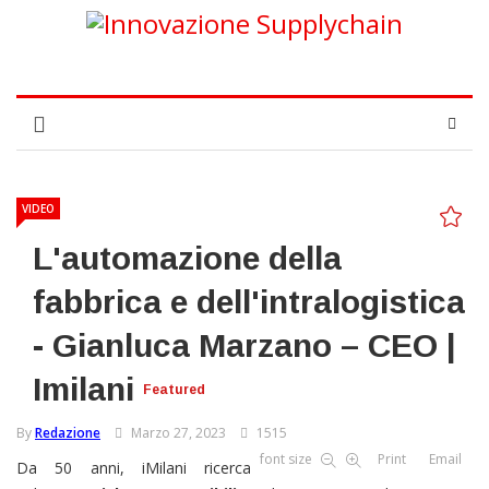
VIDEO
L'automazione della
fabbrica e dell'intralogistica
- Gianluca Marzano – CEO |
Imilani
Featured
By
Redazione
Marzo 27, 2023
1515
font size
Print
Email
Da 50 anni, iMilani ricerca