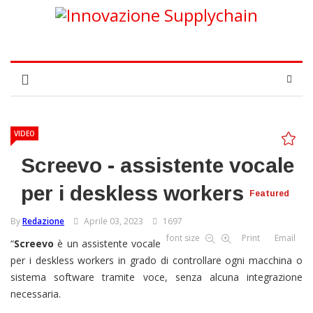
VIDEO
Screevo - assistente vocale
per i deskless workers
Featured
By
Redazione
Aprile 03, 2023
1697
font size
Print
Email
“
Screevo
è un assistente vocale
per i deskless workers in grado di controllare ogni macchina o
sistema software tramite voce, senza alcuna integrazione
necessaria.