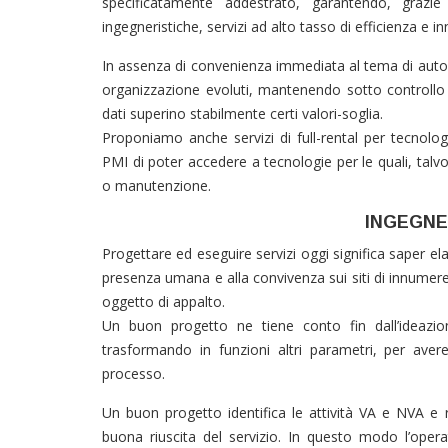
specificatamente addestrato, garantendo, grazi
ingegneristiche, servizi ad alto tasso di efficienza e i
In assenza di convenienza immediata al tema di autom
organizzazione evoluti, mantenendo sotto controllo 
dati superino stabilmente certi valori-soglia.
Proponiamo anche servizi di full-rental per tecnolo
PMI di poter accedere a tecnologie per le quali, talv
o manutenzione.
INGEGNER
Progettare ed eseguire servizi oggi significa saper el
presenza umana e alla convivenza sui siti di innumerev
oggetto di appalto.
Un buon progetto ne tiene conto fin dall’ideazio
trasformando in funzioni altri parametri, per aver
processo.
Un buon progetto identifica le attività VA e NVA e
buona riuscita del servizio. In questo modo l’opera