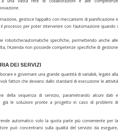
e a una vasta rete di collaborazioni e alle competenze
nnovazione.
azione, gestisce l’appalto con meccanismi di pianificazione e
il processo per poter intervenire con l’automazione quando i
gie robotiche/automatiche specifiche, permettendo anche alle
olta, l’Azienda non possiede competenze specifiche di gestione
IA DEI SERVIZI
aborare e governare una grande quantità di variabili, legate alla
oli fattori che deviano dallo standard di esecuzione le attività
ne della sequenza di servizio, parametrando alcuni dati e
e già le soluzioni pronte a progetto in caso di problemi di
 rende automatico solo la quota parte più conveniente per la
tore può concentrarsi sulla qualità del servizio da eseguire,