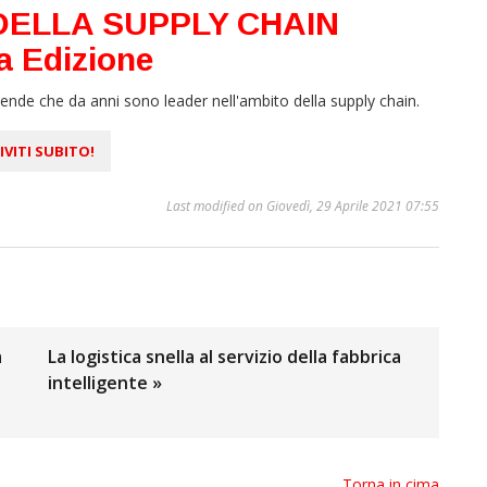
DELLA SUPPLY CHAIN
a Edizione
ziende che da anni sono leader nell'ambito della supply chain.
IVITI SUBITO!
Last modified on Giovedì, 29 Aprile 2021 07:55
a
La logistica snella al servizio della fabbrica
intelligente »
Torna in cima