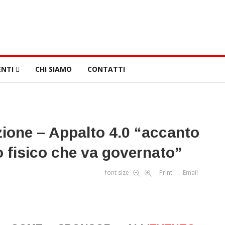
NTI
CHI SIAMO
CONTATTI
ione – Appalto 4.0 “accanto
o fisico che va governato”
font size
Print
Email