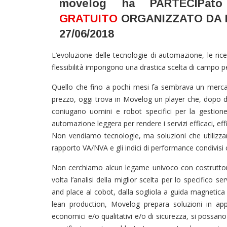
movelog ha PARTECIPat
GRATUITO
ORGANIZZATO DA L
27/06/2018
L’evoluzione delle tecnologie di automazione, le rice
flessibilità impongono una drastica scelta di campo per
Quello che fino a pochi mesi fa sembrava un mercat
prezzo, oggi trova in Movelog un player che, dopo due
coniugano uomini e robot specifici per la gestione
automazione leggera per rendere i servizi efficaci, effi
Non vendiamo tecnologie, ma soluzioni che utilizza
rapporto VA/NVA e gli indici di performance condivisi c
Non cerchiamo alcun legame univoco con costruttori
volta l’analisi della miglior scelta per lo specifico 
and place al cobot, dalla sogliola a guida magnetica a
lean production, Movelog prepara soluzioni in app
economici e/o qualitativi e/o di sicurezza, si possan