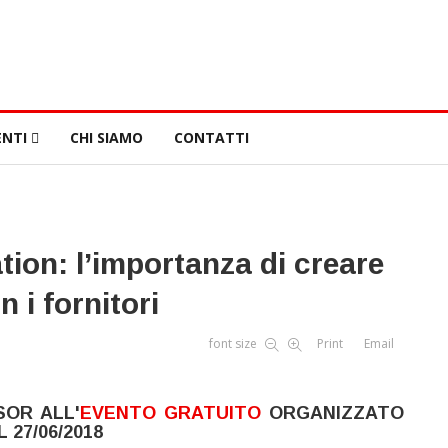
NTI
CHI SIAMO
CONTATTI
ion: l’importanza di creare
n i fornitori
font size
Print
Email
SOR ALL'
EVENTO GRATUITO
ORGANIZZATO
 27/06/2018